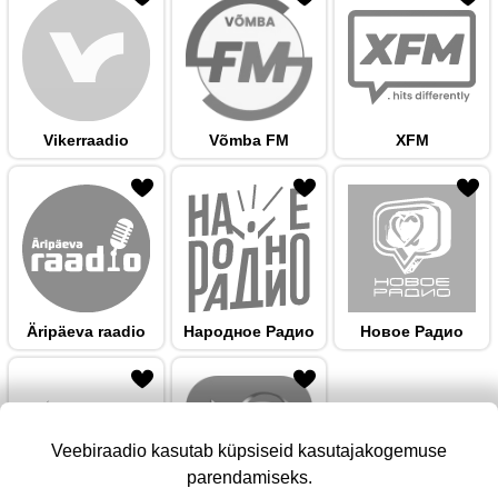
Vikerraadio
Võmba FM
XFM
 hulka
Äripäeva raadio
Народноe Радио
Новое Радио
Veebiraadio kasutab küpsiseid kasutajakogemuse
parendamiseks.