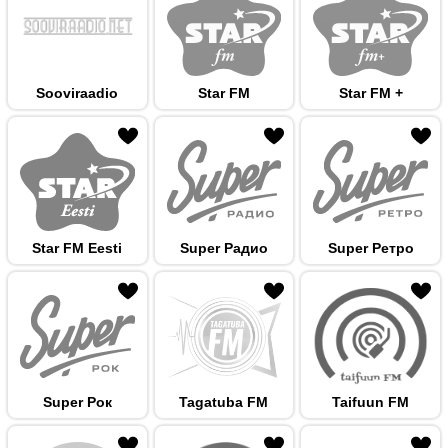
Sooviraadio
Star FM
Star FM +
 hulka
Star FM Eesti
Super Радио
Super Ретро
 hulka
Super Рок
Tagatuba FM
Taifuun FM
 hulka