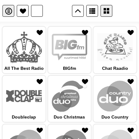
 hulka
All The Best Radio
BIGfm
Chat Raadio
 hulka
Doubleclap
Duo Christmas
Duo Country
 hulka