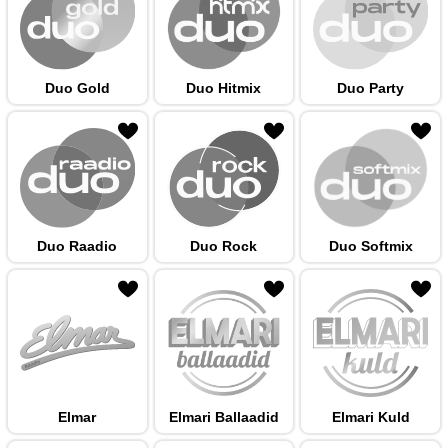
Duo Gold
Duo Hitmix
Duo Party
 hulka
Duo Raadio
Duo Rock
Duo Softmix
 hulka
Elmar
Elmari Ballaadid
Elmari Kuld