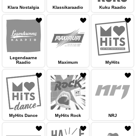
Klara Nostalgia
Klassikaraadio
Kuku Raadio
 hulka
Legendaarne
Raadio
Maximum
MyHits
 hulka
MyHits Dance
MyHits Rock
NRJ
 hulka