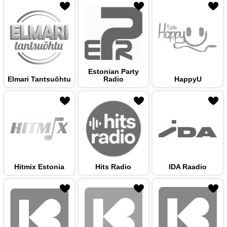
 hulka
Estonian Party
Elmari Tantsuõhtu
Radio
HappyU
 hulka
Hitmix Estonia
Hits Radio
IDA Raadio
 hulka