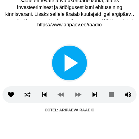
saate erinevate ärivaldkondade kohta, alates
investeerimisest ja äriõigusest kuni ehituse ning
kinnisvarani. Lisaks sellele äratab kuulajaid igal argipäeva
hommikul kolmetunnine hommikuprogramm. Kõiki saateid ja
https://www.aripaev.ee/raadio
intervjuusid saab järele kuulata raadio kodulehel või
Äripäeva mobiilirakenduses.
OOTEL: ÄRIPÄEVA RAADIO