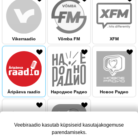
Vikerraadio
Võmba FM
XFM
 hulka
Äripäeva raadio
Народноe Радио
Новое Радио
Veebiraadio kasutab küpsiseid kasutajakogemuse
parendamiseks.