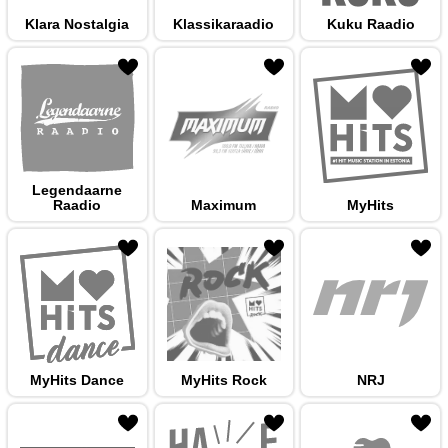
Klara Nostalgia
Klassikaraadio
Kuku Raadio
 hulka
Legendaarne
Raadio
Maximum
MyHits
 hulka
MyHits Dance
MyHits Rock
NRJ
 hulka