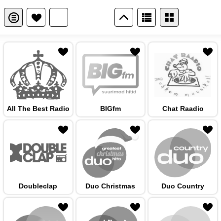
 hulka
All The Best Radio
BIGfm
Chat Raadio
 hulka
Doubleclap
Duo Christmas
Duo Country
 hulka