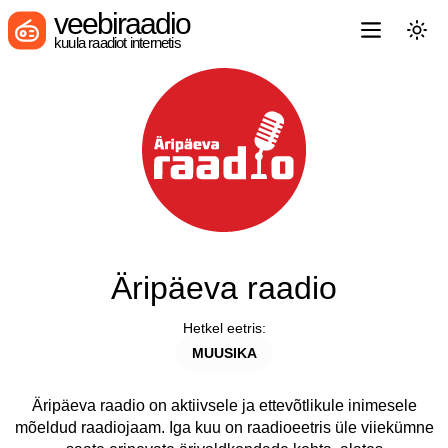
veebiraadio
kuula raadiot internetis
Äripäeva raadio
Hetkel eetris:
MUUSIKA
Äripäeva raadio on aktiivsele ja ettevõtlikule inimesele
mõeldud raadiojaam. Iga kuu on raadioeetris üle viiekümne