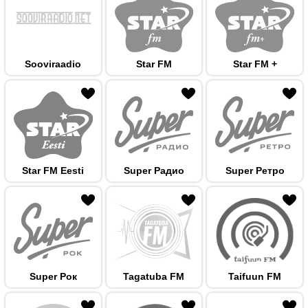
Sooviraadio
Star FM
Star FM +
 hulka
Star FM Eesti
Super Радио
Super Ретро
 hulka
Super Рок
Tagatuba FM
Taifuun FM
 hulka