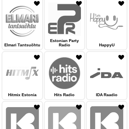
 hulka
Estonian Party
Elmari Tantsuõhtu
Radio
HappyU
 hulka
Hitmix Estonia
Hits Radio
IDA Raadio
 hulka