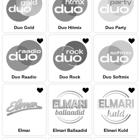
Duo Gold
Duo Hitmix
Duo Party
 hulka
Duo Raadio
Duo Rock
Duo Softmix
 hulka
Elmar
Elmari Ballaadid
Elmari Kuld