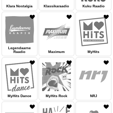
Klara Nostalgia
Klassikaraadio
Kuku Raadio
 hulka
Legendaarne
Raadio
Maximum
MyHits
 hulka
MyHits Dance
MyHits Rock
NRJ
 hulka