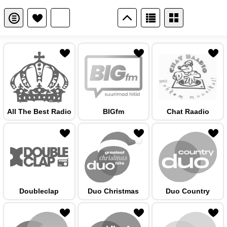
 hulka
All The Best Radio
BIGfm
Chat Raadio
 hulka
Doubleclap
Duo Christmas
Duo Country
 hulka