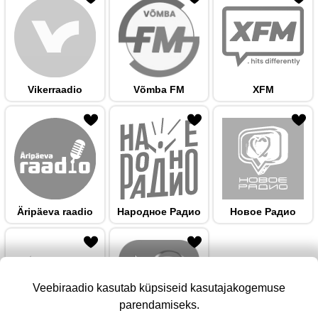
Vikerraadio
Võmba FM
XFM
 hulka
Äripäeva raadio
Народноe Радио
Новое Радио
Veebiraadio kasutab küpsiseid kasutajakogemuse
parendamiseks.