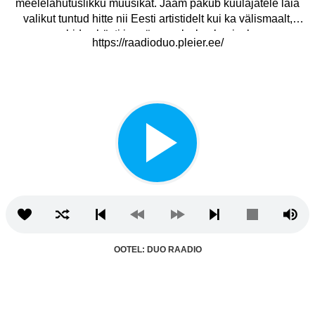
meelelahutuslikku muusikat. Jaam pakub kuulajatele laia
valikut tuntud hitte nii Eesti artistidelt kui ka välismaalt,
sobides hästi igapäevaseks kuulamiseks.
https://raadioduo.pleier.ee/
OOTEL: DUO RAADIO