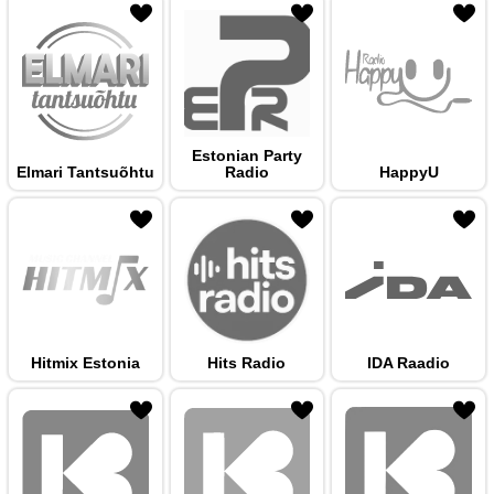
 hulka
Estonian Party
Elmari Tantsuõhtu
Radio
HappyU
 hulka
Hitmix Estonia
Hits Radio
IDA Raadio
 hulka