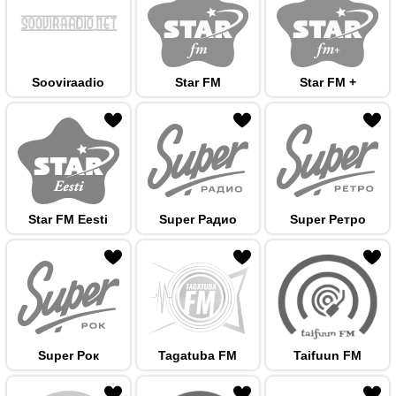
Sooviraadio
Star FM
Star FM +
 hulka
Star FM Eesti
Super Радио
Super Ретро
 hulka
Super Рок
Tagatuba FM
Taifuun FM
 hulka