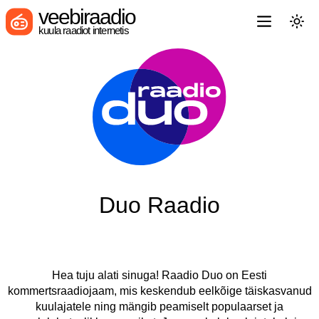
veebiraadio
kuula raadiot internetis
Duo Raadio
Hea tuju alati sinuga! Raadio Duo on Eesti
kommertsraadiojaam, mis keskendub eelkõige täiskasvanud
kuulajatele ning mängib peamiselt populaarset ja