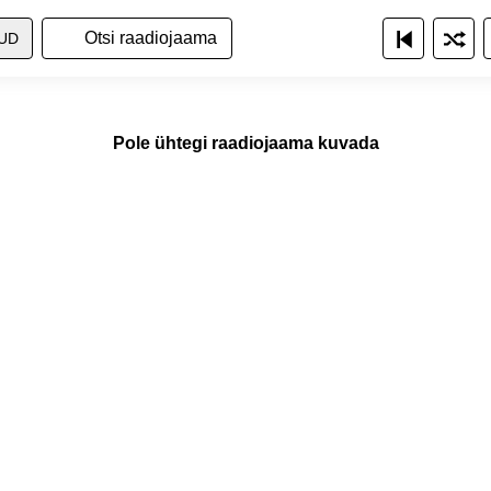
a raadiojaamade nimekirja
ita raadiojaamu nimekirjana
Näita raadiojaamu ruudustikuna
UD
Pole ühtegi raadiojaama kuvada