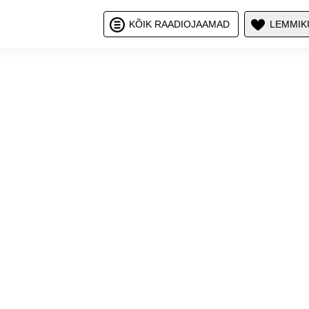
Näita / peid
Nä
KÕIK RAADIOJAAMAD
LEMMIK