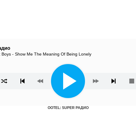
адио
t Boys - Show Me The Meaning Of Being Lonely
ista
OOTEL: SUPER РАДИО