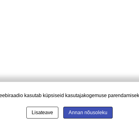
eebiraadio kasutab küpsiseid kasutajakogemuse parendamisek
Lisateave
Annan nõusoleku