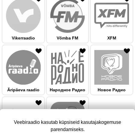
Vikerraadio
Võmba FM
XFM
 hulka
Äripäeva raadio
Народноe Радио
Новое Радио
Veebiraadio kasutab küpsiseid kasutajakogemuse
parendamiseks.