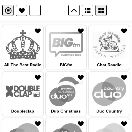
 hulka
All The Best Radio
BIGfm
Chat Raadio
 hulka
Doubleclap
Duo Christmas
Duo Country
 hulka