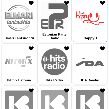
 hulka
Estonian Party
Elmari Tantsuõhtu
Radio
HappyU
 hulka
Hitmix Estonia
Hits Radio
IDA Raadio
 hulka