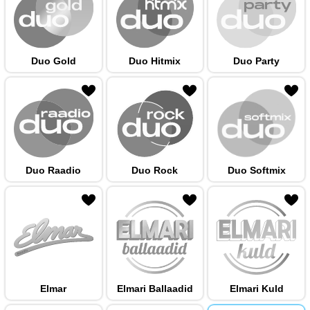
Duo Gold
Duo Hitmix
Duo Party
 hulka
Duo Raadio
Duo Rock
Duo Softmix
 hulka
Elmar
Elmari Ballaadid
Elmari Kuld