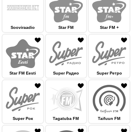
Sooviraadio
Star FM
Star FM +
 hulka
Star FM Eesti
Super Радио
Super Ретро
 hulka
Super Рок
Tagatuba FM
Taifuun FM
 hulka