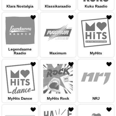
Klara Nostalgia
Klassikaraadio
Kuku Raadio
 hulka
Legendaarne
Raadio
Maximum
MyHits
 hulka
MyHits Dance
MyHits Rock
NRJ
 hulka