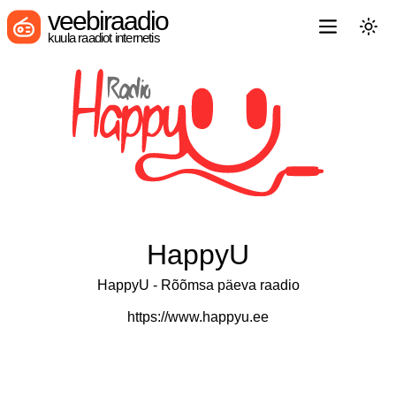
veebiraadio
kuula raadiot internetis
HappyU
HappyU - Rõõmsa päeva raadio
https://www.happyu.ee