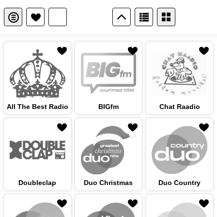
 hulka
All The Best Radio
BIGfm
Chat Raadio
 hulka
Doubleclap
Duo Christmas
Duo Country
 hulka