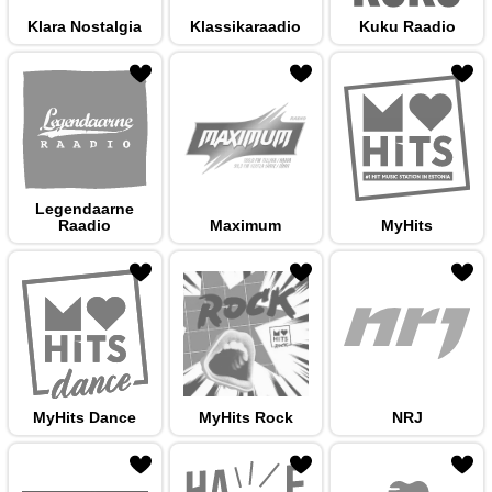
Klara Nostalgia
Klassikaraadio
Kuku Raadio
 hulka
Legendaarne
Raadio
Maximum
MyHits
 hulka
MyHits Dance
MyHits Rock
NRJ
 hulka