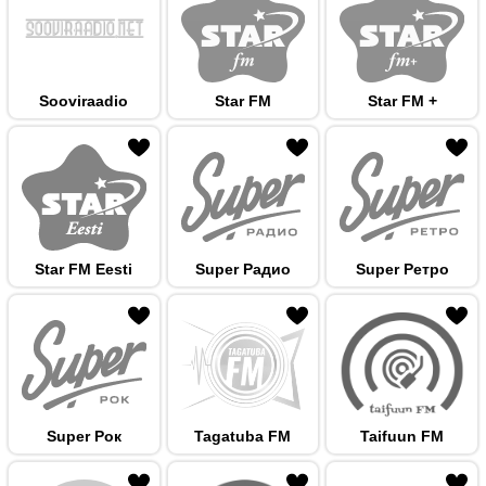
Sooviraadio
Star FM
Star FM +
 hulka
Star FM Eesti
Super Радио
Super Ретро
 hulka
Super Рок
Tagatuba FM
Taifuun FM
 hulka