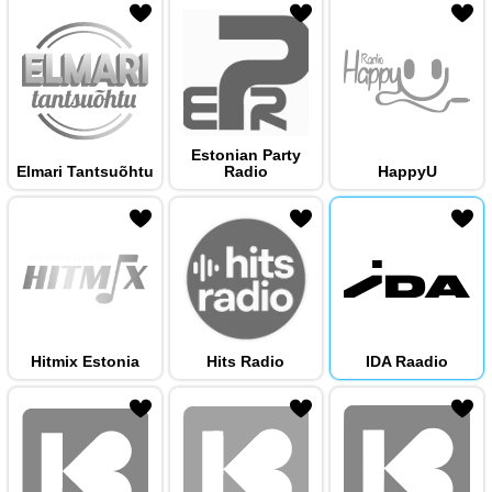
 hulka
Estonian Party
Elmari Tantsuõhtu
Radio
HappyU
 hulka
Hitmix Estonia
Hits Radio
IDA Raadio
 hulka