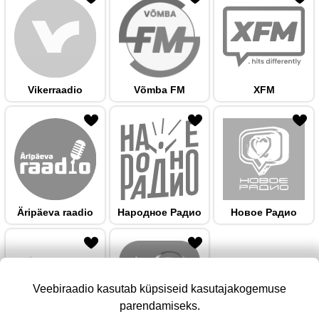
Vikerraadio
Võmba FM
XFM
 hulka
Äripäeva raadio
Народноe Радио
Новое Радио
Veebiraadio kasutab küpsiseid kasutajakogemuse
parendamiseks.