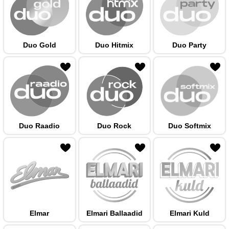
Duo Gold
Duo Hitmix
Duo Party
 hulka
Duo Raadio
Duo Rock
Duo Softmix
 hulka
Elmar
Elmari Ballaadid
Elmari Kuld