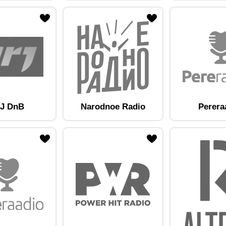
am lemmikute hulka
Lisa raadiojaam lemmikute hulka
J DnB
Narodnoe Radio
Perera
am lemmikute hulka
Lisa raadiojaam lemmikute hulka