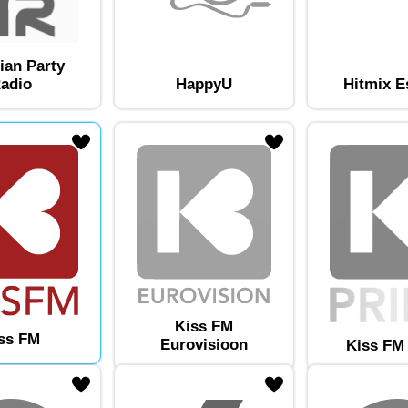
ian Party
adio
HappyU
Hitmix E
am lemmikute hulka
Lisa raadiojaam lemmikute hulka
Kiss FM
ss FM
Eurovisioon
Kiss FM
am lemmikute hulka
Lisa raadiojaam lemmikute hulka