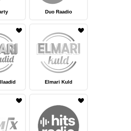
arty
Duo Raadio
llaadid
Elmari Kuld