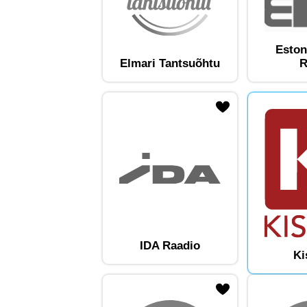
Eston
Elmari Tantsuõhtu
R
ojaam lemmikute hulka
Lisa raadiojaam lemmikute hulka
Lisa raadioja
IDA Raadio
Ki
ojaam lemmikute hulka
Lisa raadiojaam lemmikute hulka
Lisa raadioja