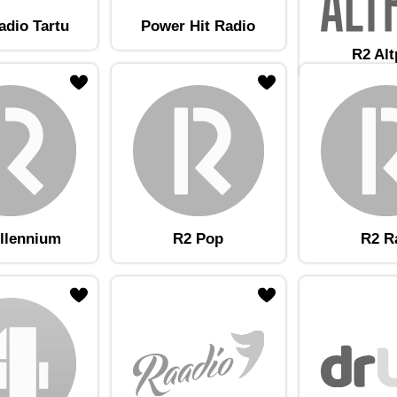
adio Tartu
Power Hit Radio
R2 Al
am lemmikute hulka
Lisa raadiojaam lemmikute hulka
llennium
R2 Pop
R2 R
am lemmikute hulka
Lisa raadiojaam lemmikute hulka