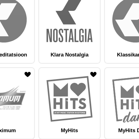
editatsioon
Klara Nostalgia
Klassika
am lemmikute hulka
Lisa raadiojaam lemmikute hulka
ximum
MyHits
MyHits 