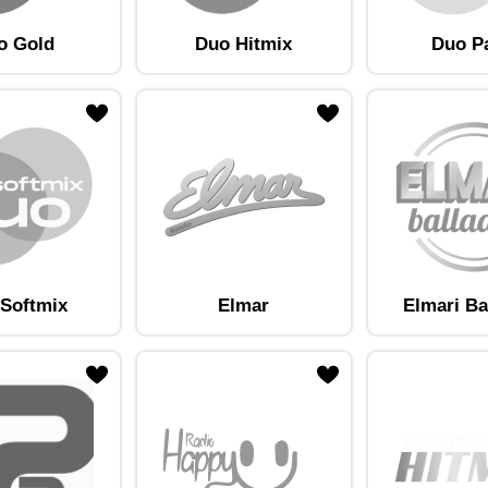
o Gold
Duo Hitmix
Duo P
am lemmikute hulka
Lisa raadiojaam lemmikute hulka
Softmix
Elmar
Elmari Ba
am lemmikute hulka
Lisa raadiojaam lemmikute hulka