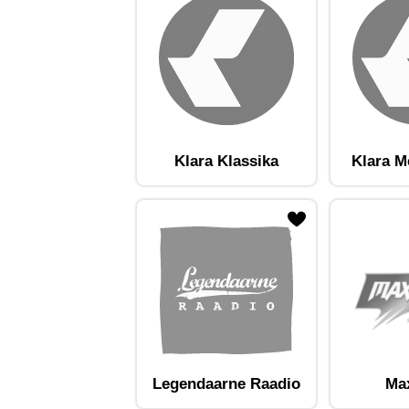
Klara Klassika
Klara M
ojaam lemmikute hulka
Lisa raadiojaam lemmikute hulka
Lisa raadioja
Legendaarne Raadio
Ma