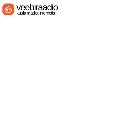
veebiraadio
kuula raadiot internetis