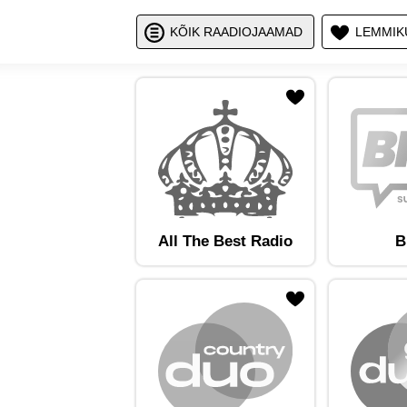
Näita / peid
Nä
KÕIK RAADIOJAAMAD
LEMMIK
ojaam lemmikute hulka
Lisa raadiojaam lemmikute hulka
Lisa raadioja
All The Best Radio
B
ojaam lemmikute hulka
Lisa raadiojaam lemmikute hulka
Lisa raadioja