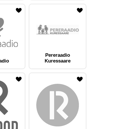
Pereraadio
adio
Kuressaare