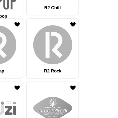
R2 Chill
tpop
ap
R2 Rock