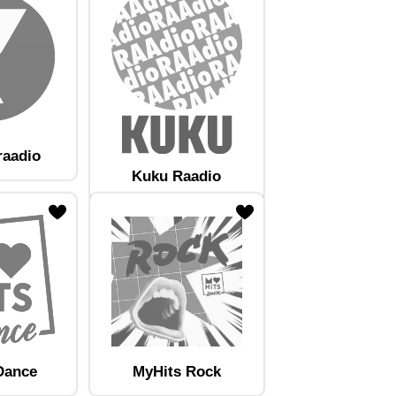
raadio
Kuku Raadio
Dance
MyHits Rock