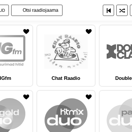
a raadiojaamade nimekirja
ita raadiojaamu nimekirjana
Näita raadiojaamu ruudustikuna
UD
am lemmikute hulka
Lisa raadiojaam lemmikute hulka
IGfm
Chat Raadio
Double
am lemmikute hulka
Lisa raadiojaam lemmikute hulka