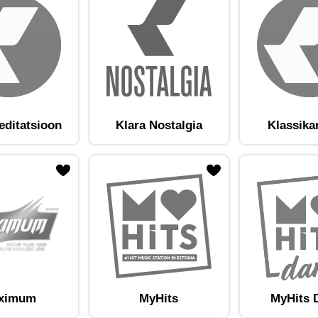
editatsioon
Klara Nostalgia
Klassika
am lemmikute hulka
Lisa raadiojaam lemmikute hulka
ximum
MyHits
MyHits 