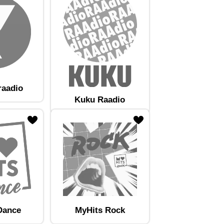
raadio
Kuku Raadio
Dance
MyHits Rock