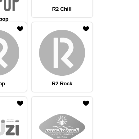
R2 Chill
tpop
ap
R2 Rock