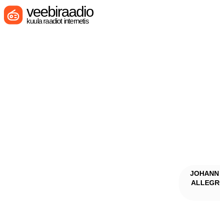
veebiraadio
kuula raadiot internetis
JOHANN 
ALLEGRO