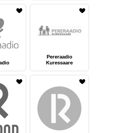
Pereraadio
adio
Kuressaare