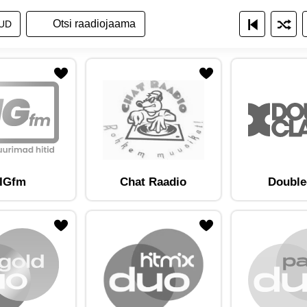
a raadiojaamade nimekirja
ita raadiojaamu nimekirjana
Näita raadiojaamu ruudustikuna
UD
am lemmikute hulka
Lisa raadiojaam lemmikute hulka
IGfm
Chat Raadio
Double
am lemmikute hulka
Lisa raadiojaam lemmikute hulka