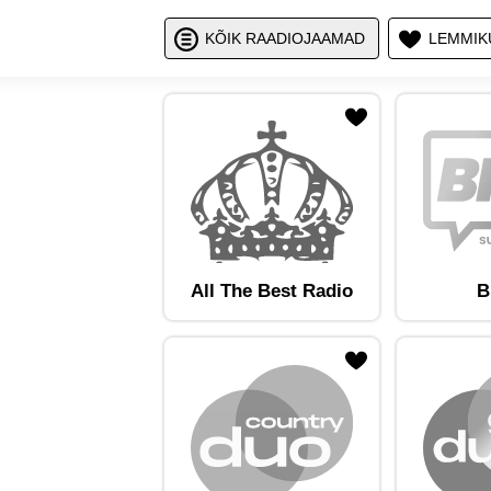
Näita / peid
Nä
KÕIK RAADIOJAAMAD
LEMMIK
ojaam lemmikute hulka
Lisa raadiojaam lemmikute hulka
Lisa raadioja
All The Best Radio
B
ojaam lemmikute hulka
Lisa raadiojaam lemmikute hulka
Lisa raadioja