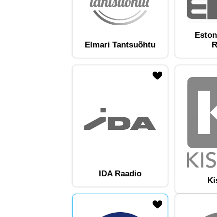
Eston
Elmari Tantsuõhtu
R
ojaam lemmikute hulka
Lisa raadiojaam lemmikute hulka
Lisa raadioja
IDA Raadio
Ki
ojaam lemmikute hulka
Lisa raadiojaam lemmikute hulka
Lisa raadioja