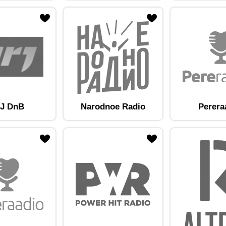
am lemmikute hulka
Lisa raadiojaam lemmikute hulka
J DnB
Narodnoe Radio
Perera
am lemmikute hulka
Lisa raadiojaam lemmikute hulka