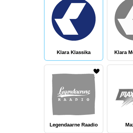
Klara Klassika
Klara M
ojaam lemmikute hulka
Lisa raadiojaam lemmikute hulka
Lisa raadioja
Legendaarne Raadio
Ma