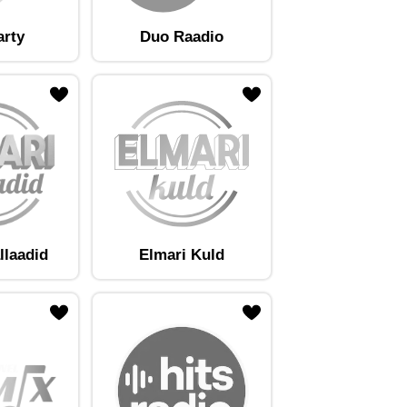
arty
Duo Raadio
llaadid
Elmari Kuld