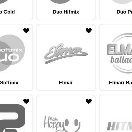
o Gold
Duo Hitmix
Duo P
am lemmikute hulka
Lisa raadiojaam lemmikute hulka
Softmix
Elmar
Elmari Ba
am lemmikute hulka
Lisa raadiojaam lemmikute hulka