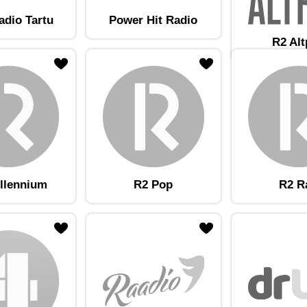
adio Tartu
Power Hit Radio
R2 Al
am lemmikute hulka
Lisa raadiojaam lemmikute hulka
llennium
R2 Pop
R2 R
am lemmikute hulka
Lisa raadiojaam lemmikute hulka