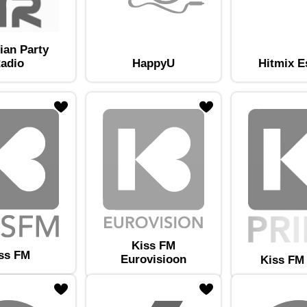
ian Party
adio
HappyU
Hitmix E
am lemmikute hulka
Lisa raadiojaam lemmikute hulka
Kiss FM
ss FM
Eurovisioon
Kiss FM
am lemmikute hulka
Lisa raadiojaam lemmikute hulka