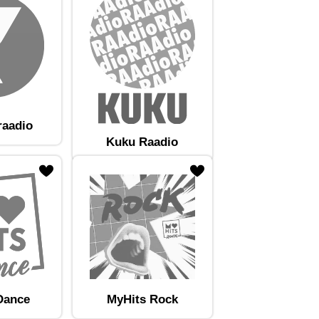
raadio
Kuku Raadio
Dance
MyHits Rock