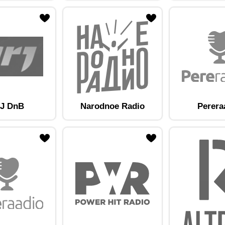
am lemmikute hulka
Lisa raadiojaam lemmikute hulka
J DnB
Narodnoe Radio
Perera
am lemmikute hulka
Lisa raadiojaam lemmikute hulka