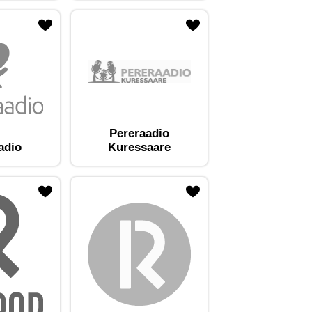
Pereraadio
adio
Kuressaare