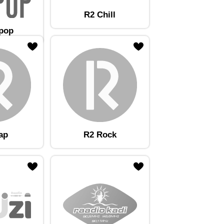
R2 Chill
tpop
ap
R2 Rock