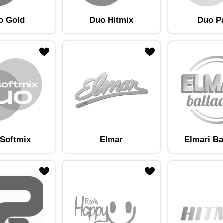
o Gold
Duo Hitmix
Duo P
am lemmikute hulka
Lisa raadiojaam lemmikute hulka
Softmix
Elmar
Elmari Ba
am lemmikute hulka
Lisa raadiojaam lemmikute hulka