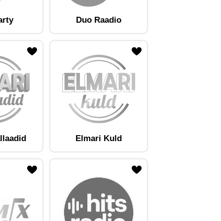
arty
Duo Raadio
llaadid
Elmari Kuld