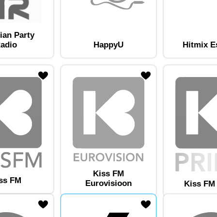
ian Party
adio
HappyU
Hitmix E
am lemmikute hulka
Lisa raadiojaam lemmikute hulka
Kiss FM
ss FM
Eurovisioon
Kiss FM
am lemmikute hulka
Lisa raadiojaam lemmikute hulka