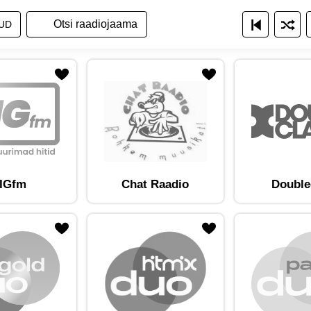
a raadiojaamade nimekirja
ita raadiojaamu nimekirjana
Näita raadiojaamu ruudustikuna
UD
am lemmikute hulka
Lisa raadiojaam lemmikute hulka
IGfm
Chat Raadio
Double
am lemmikute hulka
Lisa raadiojaam lemmikute hulka