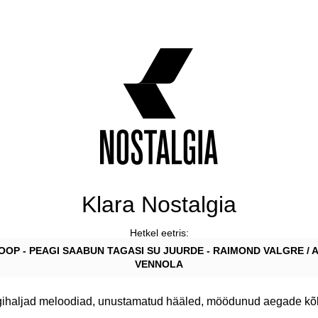
Klara Nostalgia
Hetkel eetris:
OOP - PEAGI SAABUN TAGASI SU JUURDE - RAIMOND VALGRE / 
VENNOLA
gihaljad meloodiad, unustamatud hääled, möödunud aegade kõ