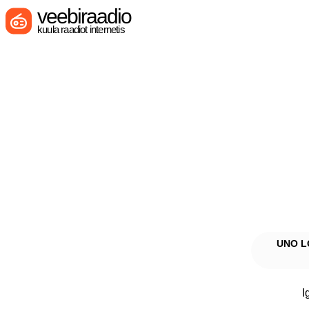
veebiraadio
kuula raadiot internetis
UNO L
I