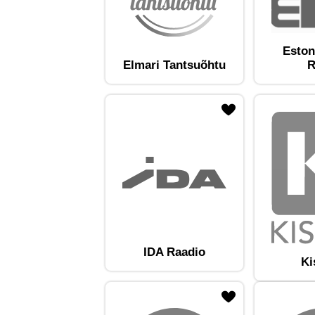
Eston
Elmari Tantsuõhtu
R
ojaam lemmikute hulka
Lisa raadiojaam lemmikute hulka
Lisa raadioja
IDA Raadio
Ki
ojaam lemmikute hulka
Lisa raadiojaam lemmikute hulka
Lisa raadioja