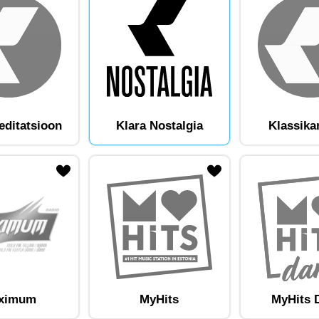
editatsioon
Klara Nostalgia
Klassika
am lemmikute hulka
Lisa raadiojaam lemmikute hulka
ximum
MyHits
MyHits 