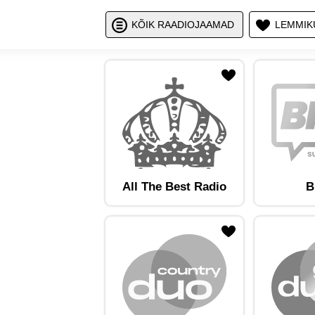
Näita / peid
Nä
KÕIK RAADIOJAAMAD
LEMMIK
ojaam lemmikute hulka
Lisa raadiojaam lemmikute hulka
Lisa raadioja
All The Best Radio
B
ojaam lemmikute hulka
Lisa raadiojaam lemmikute hulka
Lisa raadioja