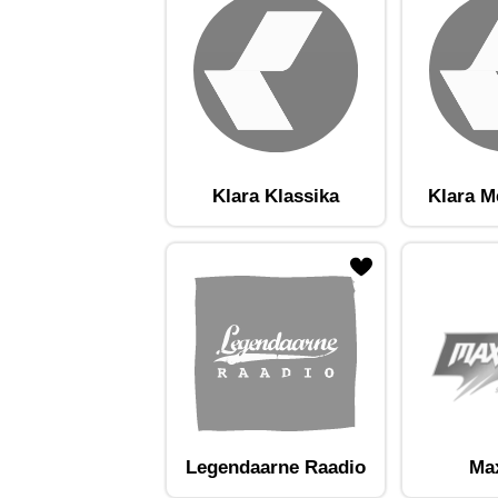
Klara Klassika
Klara M
ojaam lemmikute hulka
Lisa raadiojaam lemmikute hulka
Lisa raadioja
Legendaarne Raadio
Ma