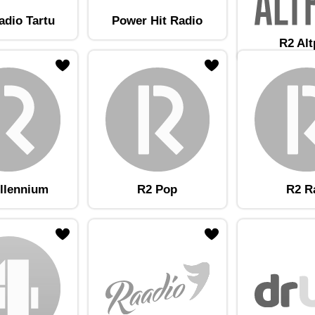
adio Tartu
Power Hit Radio
R2 Al
am lemmikute hulka
Lisa raadiojaam lemmikute hulka
llennium
R2 Pop
R2 R
am lemmikute hulka
Lisa raadiojaam lemmikute hulka