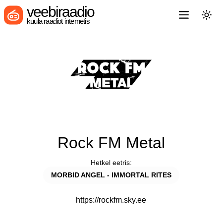
veebiraadio
kuula raadiot internetis
Rock FM Metal
Hetkel eetris:
MORBID ANGEL - IMMORTAL RITES
https://rockfm.sky.ee