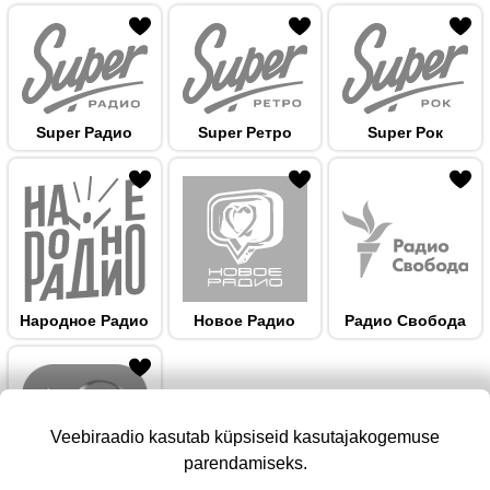
 hulka
Super Радио
Super Ретро
Super Рок
 hulka
Народноe Радио
Новое Радио
Радио Свобода
Veebiraadio kasutab küpsiseid kasutajakogemuse
parendamiseks.