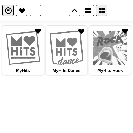
 hulka
MyHits
MyHits Dance
MyHits Rock