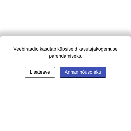
Veebiraadio kasutab küpsiseid kasutajakogemuse
parendamiseks.
Lisateave
Annan nõusoleku