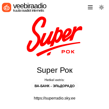
veebiraadio
kuula raadiot internetis
Super Рок
Hetkel eetris:
ВА-БАНК - ЭЛЬДОРАДО
https://superradio.sky.ee