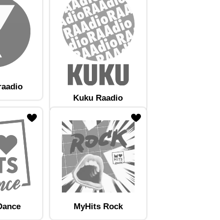
raadio
Kuku Raadio
Dance
MyHits Rock