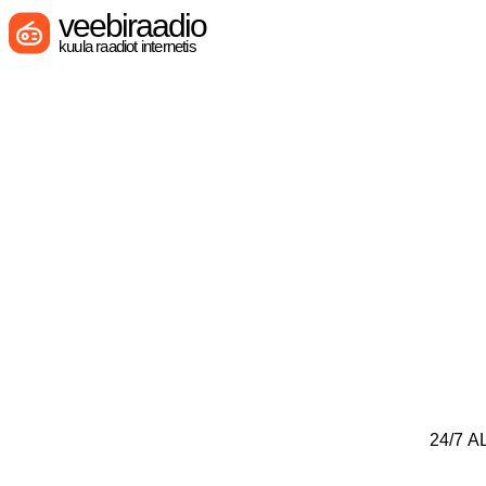
veebiraadio
kuula raadiot internetis
24/7 A