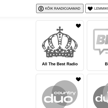
Näita / peid
Nä
KÕIK RAADIOJAAMAD
LEMMIK
ojaam lemmikute hulka
Lisa raadiojaam lemmikute hulka
Lisa raadioja
All The Best Radio
B
ojaam lemmikute hulka
Lisa raadiojaam lemmikute hulka
Lisa raadioja