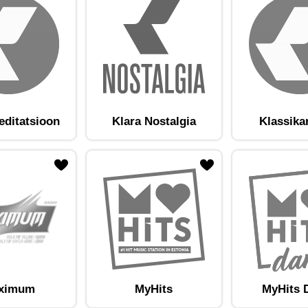
editatsioon
Klara Nostalgia
Klassika
am lemmikute hulka
Lisa raadiojaam lemmikute hulka
ximum
MyHits
MyHits 