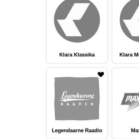
Klara Klassika
Klara M
ojaam lemmikute hulka
Lisa raadiojaam lemmikute hulka
Lisa raadioja
Legendaarne Raadio
Ma