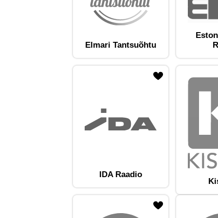
Eston
Elmari Tantsuõhtu
R
ojaam lemmikute hulka
Lisa raadiojaam lemmikute hulka
Lisa raadioja
IDA Raadio
Ki
ojaam lemmikute hulka
Lisa raadiojaam lemmikute hulka
Lisa raadioja