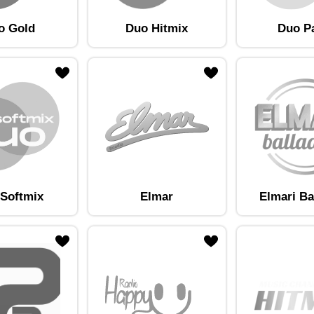
o Gold
Duo Hitmix
Duo P
am lemmikute hulka
Lisa raadiojaam lemmikute hulka
Softmix
Elmar
Elmari Ba
am lemmikute hulka
Lisa raadiojaam lemmikute hulka