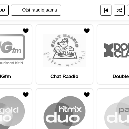
a raadiojaamade nimekirja
ita raadiojaamu nimekirjana
Näita raadiojaamu ruudustikuna
UD
am lemmikute hulka
Lisa raadiojaam lemmikute hulka
IGfm
Chat Raadio
Double
am lemmikute hulka
Lisa raadiojaam lemmikute hulka