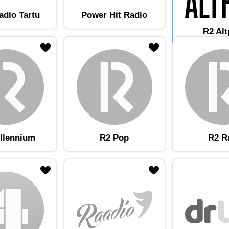
adio Tartu
Power Hit Radio
R2 Al
am lemmikute hulka
Lisa raadiojaam lemmikute hulka
llennium
R2 Pop
R2 R
am lemmikute hulka
Lisa raadiojaam lemmikute hulka