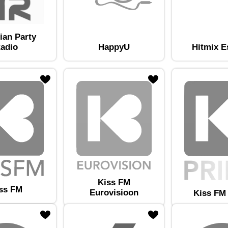
ian Party
adio
HappyU
Hitmix E
am lemmikute hulka
Lisa raadiojaam lemmikute hulka
Kiss FM
ss FM
Eurovisioon
Kiss FM
am lemmikute hulka
Lisa raadiojaam lemmikute hulka