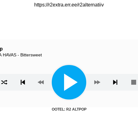
https://r2extra.err.ee/r2alternatiiv
op
 HAVAS - Bittersweet
ista
OOTEL: R2 ALTPOP