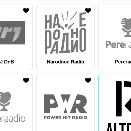
am lemmikute hulka
Lisa raadiojaam lemmikute hulka
J DnB
Narodnoe Radio
Perera
am lemmikute hulka
Lisa raadiojaam lemmikute hulka