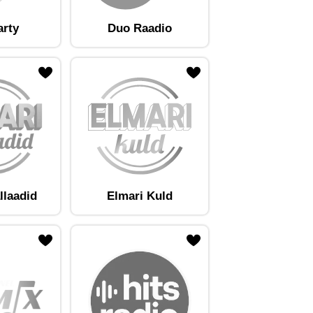
arty
Duo Raadio
llaadid
Elmari Kuld