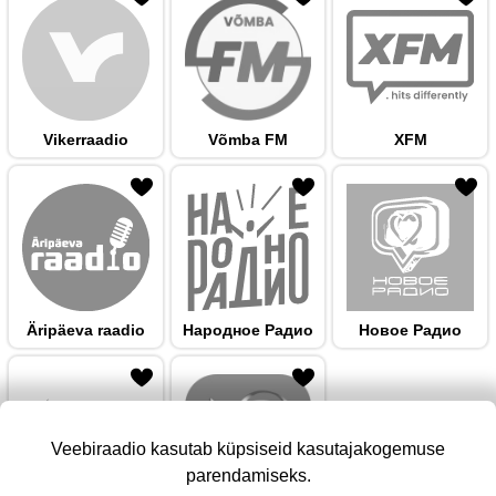
Vikerraadio
Võmba FM
XFM
 hulka
Äripäeva raadio
Народноe Радио
Новое Радио
Veebiraadio kasutab küpsiseid kasutajakogemuse
parendamiseks.