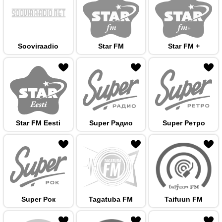
Sooviraadio
Star FM
Star FM +
 hulka
Star FM Eesti
Super Радио
Super Ретро
 hulka
Super Рок
Tagatuba FM
Taifuun FM
 hulka