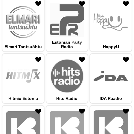
 hulka
Estonian Party
Elmari Tantsuõhtu
Radio
HappyU
 hulka
Hitmix Estonia
Hits Radio
IDA Raadio
 hulka