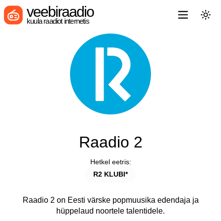
veebiraadio
kuula raadiot internetis
Raadio 2
Hetkel eetris:
R2 KLUBI*
Raadio 2 on Eesti värske popmuusika edendaja ja
hüppelaud noortele talentidele.