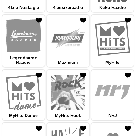
Klara Nostalgia
Klassikaraadio
Kuku Raadio
 hulka
Legendaarne
Raadio
Maximum
MyHits
 hulka
MyHits Dance
MyHits Rock
NRJ
 hulka