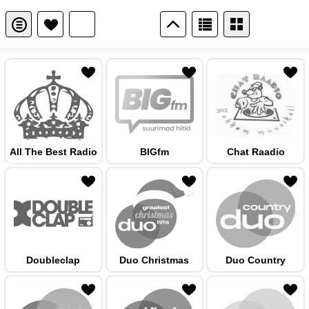
 hulka
All The Best Radio
BIGfm
Chat Raadio
 hulka
Doubleclap
Duo Christmas
Duo Country
 hulka