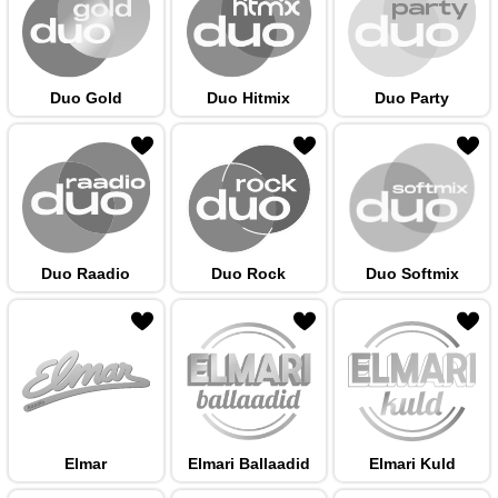
Duo Gold
Duo Hitmix
Duo Party
 hulka
Duo Raadio
Duo Rock
Duo Softmix
 hulka
Elmar
Elmari Ballaadid
Elmari Kuld