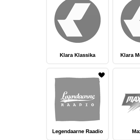
Klara Klassika
Klara M
ojaam lemmikute hulka
Lisa raadiojaam lemmikute hulka
Lisa raadioja
Legendaarne Raadio
Ma