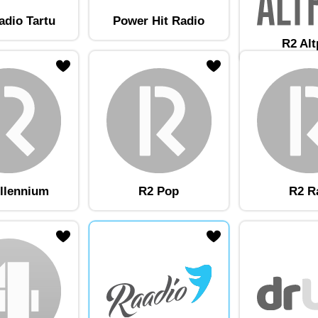
adio Tartu
Power Hit Radio
R2 Al
am lemmikute hulka
Lisa raadiojaam lemmikute hulka
llennium
R2 Pop
R2 R
am lemmikute hulka
Lisa raadiojaam lemmikute hulka