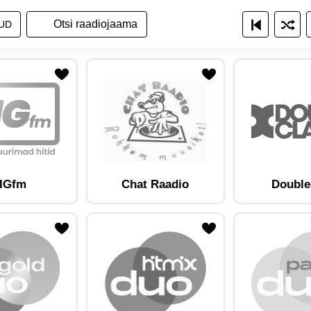
a raadiojaamade nimekirja
ita raadiojaamu nimekirjana
Näita raadiojaamu ruudustikuna
UD
am lemmikute hulka
Lisa raadiojaam lemmikute hulka
IGfm
Chat Raadio
Double
am lemmikute hulka
Lisa raadiojaam lemmikute hulka