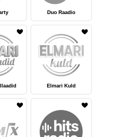
arty
Duo Raadio
llaadid
Elmari Kuld