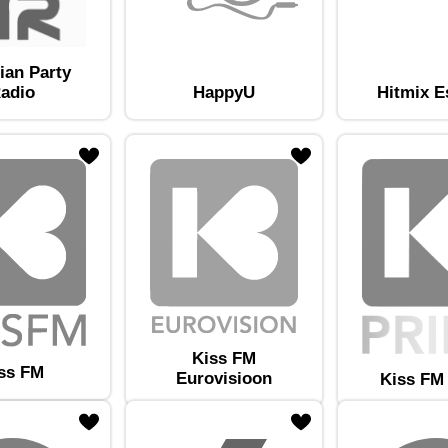
ian Party
adio
HappyU
Hitmix E
am lemmikute hulka
Lisa raadiojaam lemmikute hulka
Kiss FM
ss FM
Eurovisioon
Kiss FM
am lemmikute hulka
Lisa raadiojaam lemmikute hulka