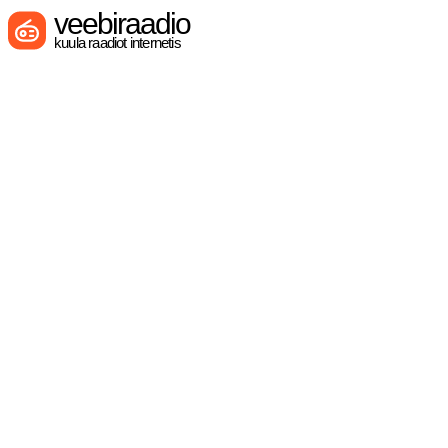
veebiraadio
kuula raadiot internetis