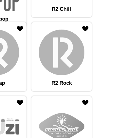
R2 Chill
tpop
ap
R2 Rock