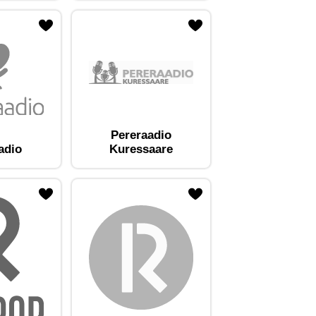
Pereraadio
adio
Kuressaare