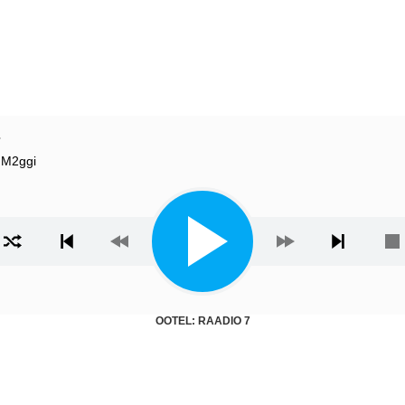
7
 M2ggi
ista
OOTEL: RAADIO 7