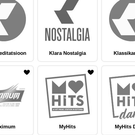
editatsioon
Klara Nostalgia
Klassika
am lemmikute hulka
Lisa raadiojaam lemmikute hulka
ximum
MyHits
MyHits 