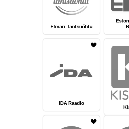
Eston
Elmari Tantsuõhtu
R
ojaam lemmikute hulka
Lisa raadiojaam lemmikute hulka
Lisa raadioja
IDA Raadio
Ki
ojaam lemmikute hulka
Lisa raadiojaam lemmikute hulka
Lisa raadioja