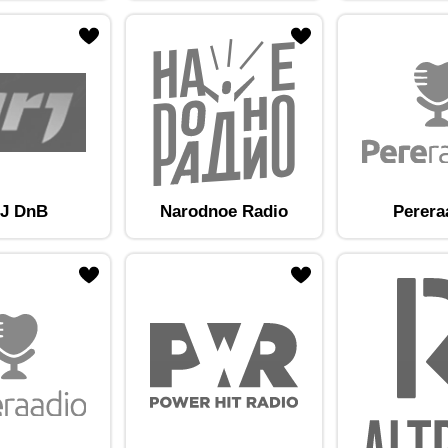
am lemmikute hulka
Lisa raadiojaam lemmikute hulka
J DnB
Narodnoe Radio
Perera
am lemmikute hulka
Lisa raadiojaam lemmikute hulka