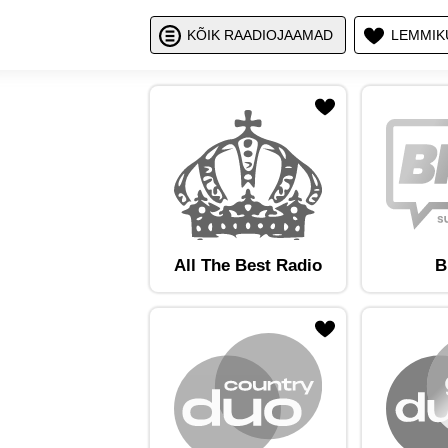
Näita / peid
Nä
KÕIK RAADIOJAAMAD
LEMMIK
ojaam lemmikute hulka
Lisa raadiojaam lemmikute hulka
Lisa raadioja
All The Best Radio
B
ojaam lemmikute hulka
Lisa raadiojaam lemmikute hulka
Lisa raadioja