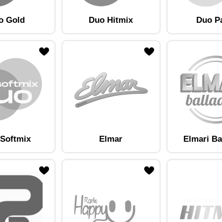
o Gold
Duo Hitmix
Duo P
am lemmikute hulka
Lisa raadiojaam lemmikute hulka
Softmix
Elmar
Elmari Ba
am lemmikute hulka
Lisa raadiojaam lemmikute hulka