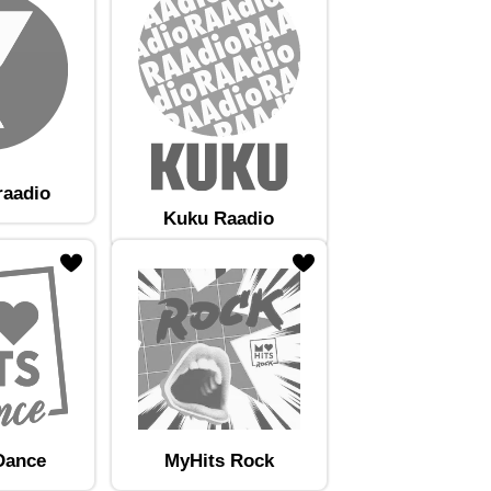
raadio
Kuku Raadio
Dance
MyHits Rock