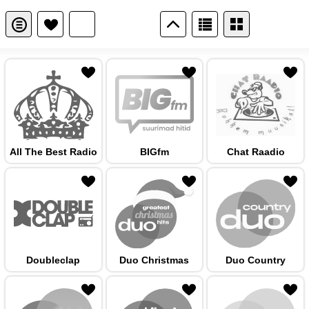
 hulka
All The Best Radio
BIGfm
Chat Raadio
 hulka
Doubleclap
Duo Christmas
Duo Country
 hulka