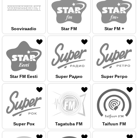
Sooviraadio
Star FM
Star FM +
 hulka
Star FM Eesti
Super Радио
Super Ретро
 hulka
Super Рок
Tagatuba FM
Taifuun FM
 hulka