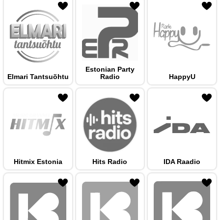
 hulka
Estonian Party
Elmari Tantsuõhtu
Radio
HappyU
 hulka
Hitmix Estonia
Hits Radio
IDA Raadio
 hulka