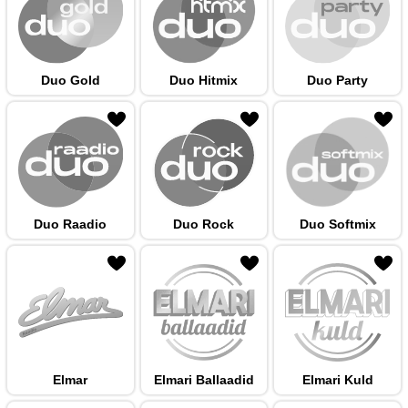
Duo Gold
Duo Hitmix
Duo Party
 hulka
Duo Raadio
Duo Rock
Duo Softmix
 hulka
Elmar
Elmari Ballaadid
Elmari Kuld