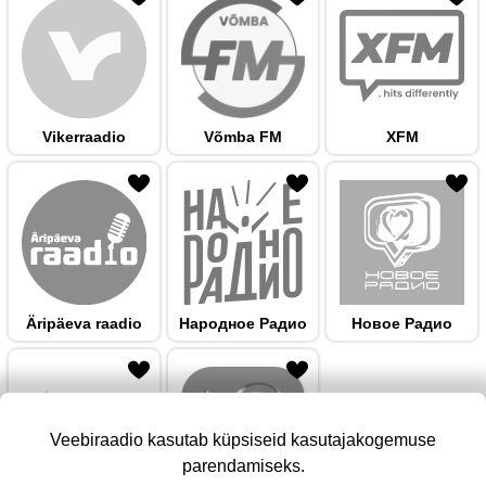
Vikerraadio
Võmba FM
XFM
 hulka
Äripäeva raadio
Народноe Радио
Новое Радио
Veebiraadio kasutab küpsiseid kasutajakogemuse
parendamiseks.