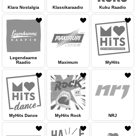
Klara Nostalgia
Klassikaraadio
Kuku Raadio
 hulka
Legendaarne
Raadio
Maximum
MyHits
 hulka
MyHits Dance
MyHits Rock
NRJ
 hulka