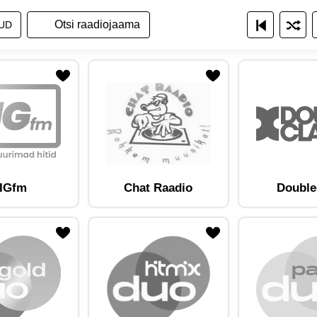
a raadiojaamade nimekirja
ita raadiojaamu nimekirjana
Näita raadiojaamu ruudustikuna
UD
am lemmikute hulka
Lisa raadiojaam lemmikute hulka
IGfm
Chat Raadio
Double
am lemmikute hulka
Lisa raadiojaam lemmikute hulka