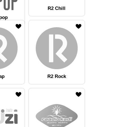
R2 Chill
tpop
ap
R2 Rock