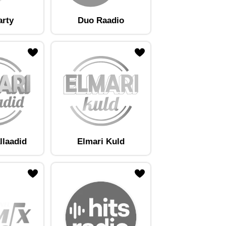
arty
Duo Raadio
llaadid
Elmari Kuld