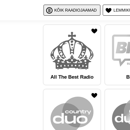
Näita / peid
Nä
KÕIK RAADIOJAAMAD
LEMMIK
ojaam lemmikute hulka
Lisa raadiojaam lemmikute hulka
Lisa raadioja
All The Best Radio
B
ojaam lemmikute hulka
Lisa raadiojaam lemmikute hulka
Lisa raadioja