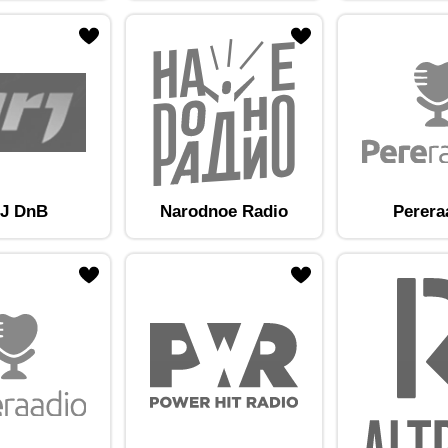
am lemmikute hulka
Lisa raadiojaam lemmikute hulka
J DnB
Narodnoe Radio
Perera
am lemmikute hulka
Lisa raadiojaam lemmikute hulka