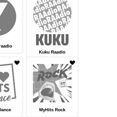
raadio
Kuku Raadio
Dance
MyHits Rock