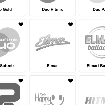
o Gold
Duo Hitmix
Duo P
am lemmikute hulka
Lisa raadiojaam lemmikute hulka
Softmix
Elmar
Elmari Ba
am lemmikute hulka
Lisa raadiojaam lemmikute hulka