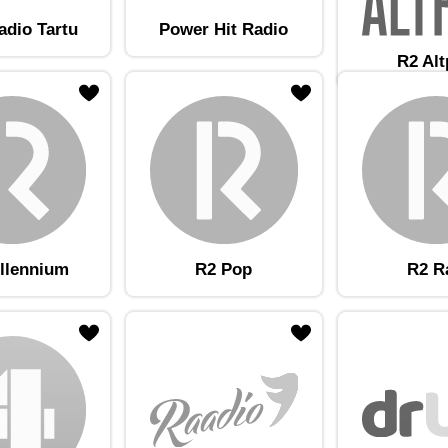
adio Tartu
Power Hit Radio
R2 Al
am lemmikute hulka
Lisa raadiojaam lemmikute hulka
llennium
R2 Pop
R2 R
am lemmikute hulka
Lisa raadiojaam lemmikute hulka