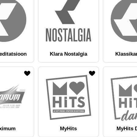
editatsioon
Klara Nostalgia
Klassika
am lemmikute hulka
Lisa raadiojaam lemmikute hulka
ximum
MyHits
MyHits 