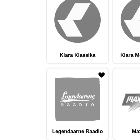
Klara Klassika
Klara M
ojaam lemmikute hulka
Lisa raadiojaam lemmikute hulka
Lisa raadioja
Legendaarne Raadio
Ma