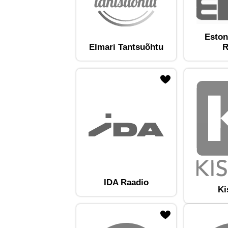
Eston
Elmari Tantsuõhtu
R
ojaam lemmikute hulka
Lisa raadiojaam lemmikute hulka
Lisa raadioja
IDA Raadio
Ki
ojaam lemmikute hulka
Lisa raadiojaam lemmikute hulka
Lisa raadioja