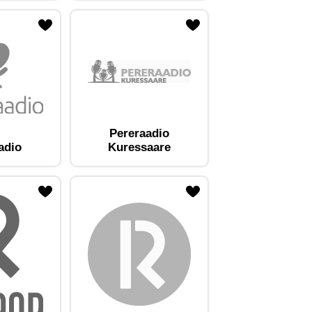
Pereraadio
adio
Kuressaare