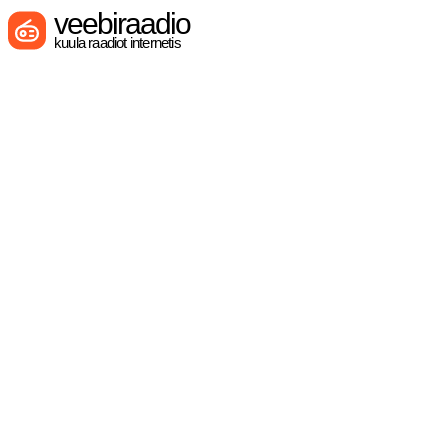
veebiraadio
kuula raadiot internetis