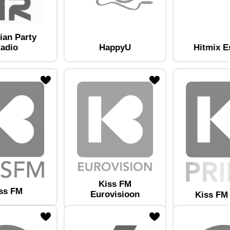
ian Party
adio
HappyU
Hitmix E
am lemmikute hulka
Lisa raadiojaam lemmikute hulka
Kiss FM
ss FM
Eurovisioon
Kiss FM
am lemmikute hulka
Lisa raadiojaam lemmikute hulka