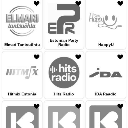
 hulka
Estonian Party
Elmari Tantsuõhtu
Radio
HappyU
 hulka
Hitmix Estonia
Hits Radio
IDA Raadio
 hulka