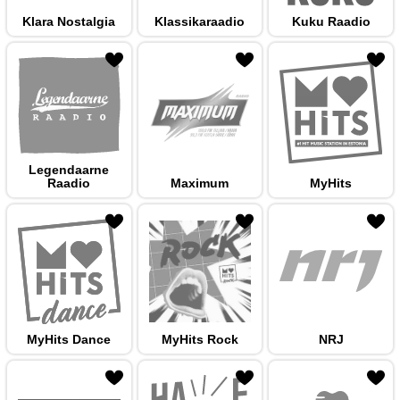
Klara Nostalgia
Klassikaraadio
Kuku Raadio
 hulka
Legendaarne
Raadio
Maximum
MyHits
 hulka
MyHits Dance
MyHits Rock
NRJ
 hulka