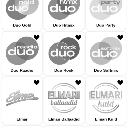
Duo Gold
Duo Hitmix
Duo Party
 hulka
Duo Raadio
Duo Rock
Duo Softmix
 hulka
Elmar
Elmari Ballaadid
Elmari Kuld