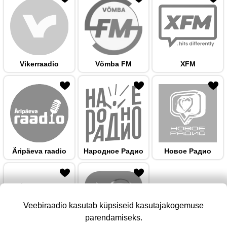
Vikerraadio
Võmba FM
XFM
 hulka
Äripäeva raadio
Народноe Радио
Новое Радио
Veebiraadio kasutab küpsiseid kasutajakogemuse
parendamiseks.