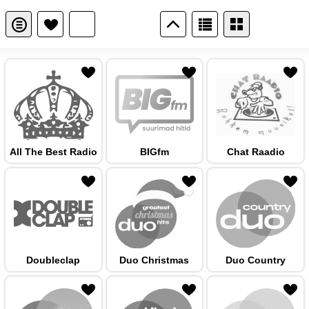
 hulka
All The Best Radio
BIGfm
Chat Raadio
 hulka
Doubleclap
Duo Christmas
Duo Country
 hulka