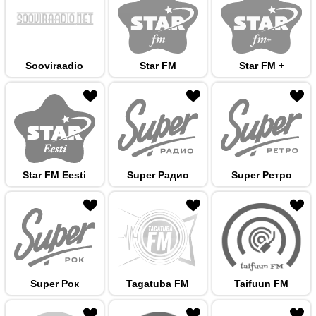
Sooviraadio
Star FM
Star FM +
 hulka
Star FM Eesti
Super Радио
Super Ретро
 hulka
Super Рок
Tagatuba FM
Taifuun FM
 hulka