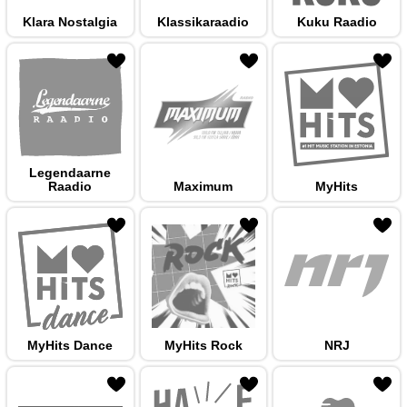
Klara Nostalgia
Klassikaraadio
Kuku Raadio
 hulka
Legendaarne
Raadio
Maximum
MyHits
 hulka
MyHits Dance
MyHits Rock
NRJ
 hulka