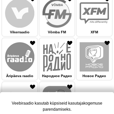
Vikerraadio
Võmba FM
XFM
 hulka
Äripäeva raadio
Народноe Радио
Новое Радио
Veebiraadio kasutab küpsiseid kasutajakogemuse
parendamiseks.