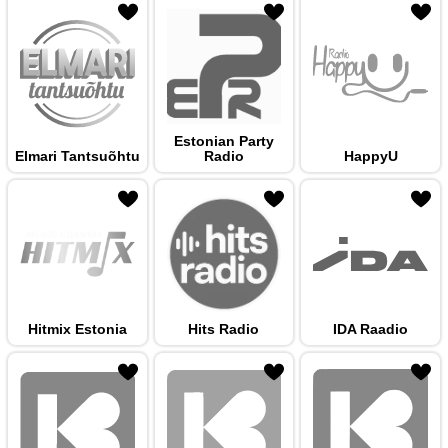
 hulka
Estonian Party
Elmari Tantsuõhtu
Radio
HappyU
 hulka
Hitmix Estonia
Hits Radio
IDA Raadio
 hulka