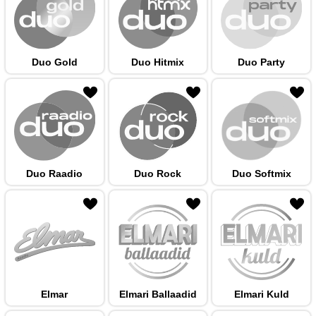
Duo Gold
Duo Hitmix
Duo Party
 hulka
Duo Raadio
Duo Rock
Duo Softmix
 hulka
Elmar
Elmari Ballaadid
Elmari Kuld