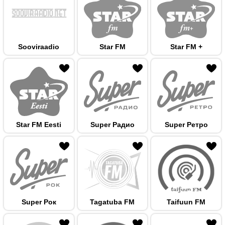
Sooviraadio
Star FM
Star FM +
 hulka
Star FM Eesti
Super Радио
Super Ретро
 hulka
Super Рок
Tagatuba FM
Taifuun FM
 hulka