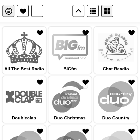
 hulka
All The Best Radio
BIGfm
Chat Raadio
 hulka
Doubleclap
Duo Christmas
Duo Country
 hulka