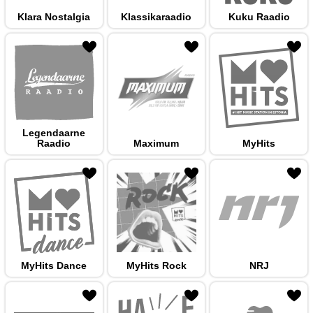
Klara Nostalgia
Klassikaraadio
Kuku Raadio
 hulka
Legendaarne
Raadio
Maximum
MyHits
 hulka
MyHits Dance
MyHits Rock
NRJ
 hulka