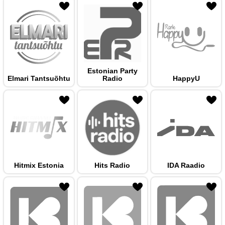
 hulka
Estonian Party
Elmari Tantsuõhtu
Radio
HappyU
 hulka
Hitmix Estonia
Hits Radio
IDA Raadio
 hulka