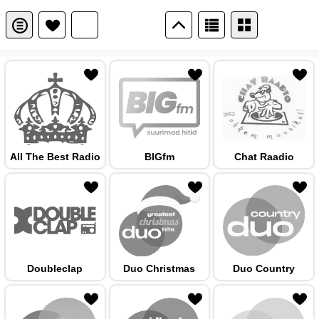
 hulka
All The Best Radio
BIGfm
Chat Raadio
 hulka
Doubleclap
Duo Christmas
Duo Country
 hulka