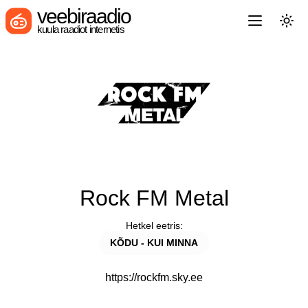
veebiraadio
kuula raadiot internetis
Rock FM Metal
Hetkel eetris:
KÕDU - KUI MINNA
https://rockfm.sky.ee