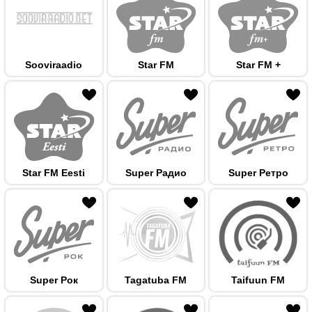
Sooviraadio
Star FM
Star FM +
 hulka
Star FM Eesti
Super Радио
Super Ретро
 hulka
Super Рок
Tagatuba FM
Taifuun FM
 hulka