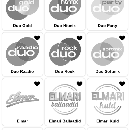
Duo Gold
Duo Hitmix
Duo Party
 hulka
Duo Raadio
Duo Rock
Duo Softmix
 hulka
Elmar
Elmari Ballaadid
Elmari Kuld