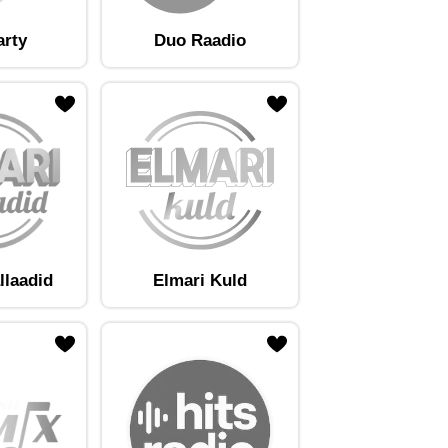
arty
Duo Raadio
llaadid
Elmari Kuld