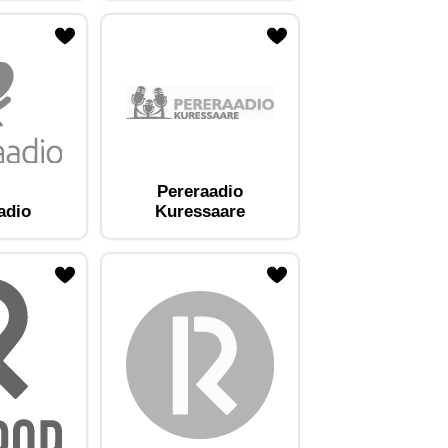
Pereraadio
adio
Kuressaare