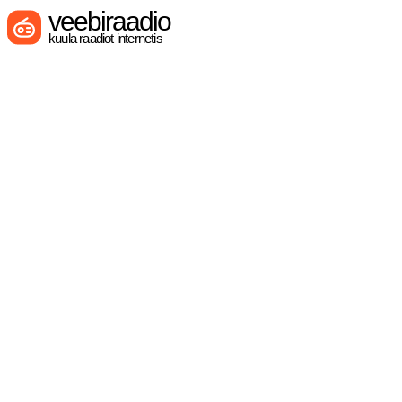
veebiraadio
kuula raadiot internetis