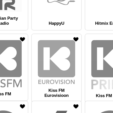
ian Party
adio
HappyU
Hitmix E
am lemmikute hulka
Lisa raadiojaam lemmikute hulka
Kiss FM
ss FM
Eurovisioon
Kiss FM
am lemmikute hulka
Lisa raadiojaam lemmikute hulka