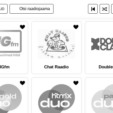
a raadiojaamade nimekirja
ita raadiojaamu nimekirjana
Näita raadiojaamu ruudustikuna
UD
am lemmikute hulka
Lisa raadiojaam lemmikute hulka
IGfm
Chat Raadio
Double
am lemmikute hulka
Lisa raadiojaam lemmikute hulka