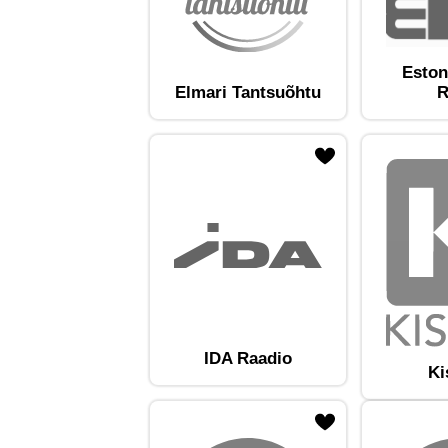
Eston
Elmari Tantsuõhtu
R
ojaam lemmikute hulka
Lisa raadiojaam lemmikute hulka
Lisa raadioja
IDA Raadio
Ki
ojaam lemmikute hulka
Lisa raadiojaam lemmikute hulka
Lisa raadioja