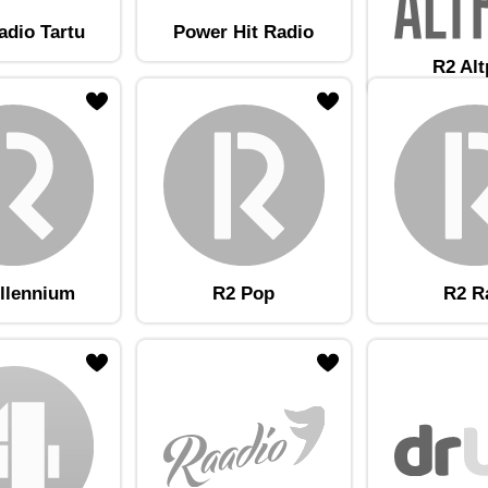
adio Tartu
Power Hit Radio
R2 Al
am lemmikute hulka
Lisa raadiojaam lemmikute hulka
llennium
R2 Pop
R2 R
am lemmikute hulka
Lisa raadiojaam lemmikute hulka