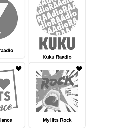
raadio
Kuku Raadio
Dance
MyHits Rock