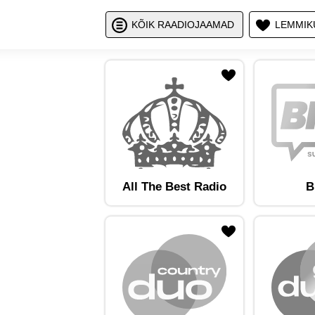
Näita / peid
Nä
KÕIK RAADIOJAAMAD
LEMMIK
ojaam lemmikute hulka
Lisa raadiojaam lemmikute hulka
Lisa raadioja
All The Best Radio
B
ojaam lemmikute hulka
Lisa raadiojaam lemmikute hulka
Lisa raadioja