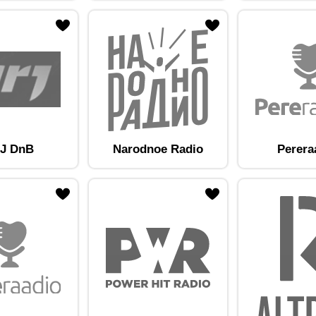
am lemmikute hulka
Lisa raadiojaam lemmikute hulka
J DnB
Narodnoe Radio
Perera
am lemmikute hulka
Lisa raadiojaam lemmikute hulka