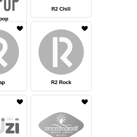
R2 Chill
tpop
ap
R2 Rock