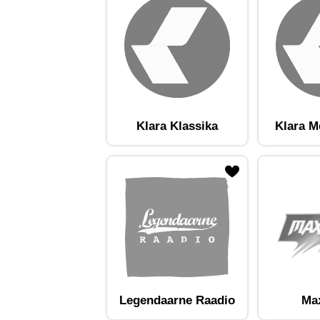
Klara Klassika
Klara M
ojaam lemmikute hulka
Lisa raadiojaam lemmikute hulka
Lisa raadioja
Legendaarne Raadio
Ma