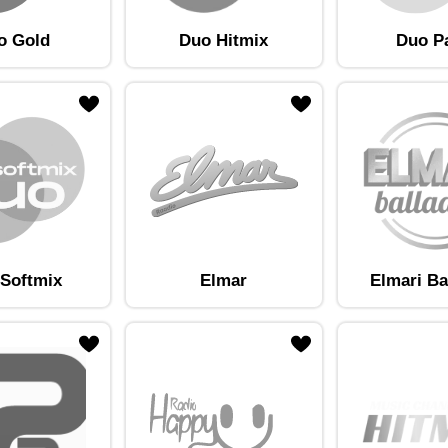
o Gold
Duo Hitmix
Duo P
am lemmikute hulka
Lisa raadiojaam lemmikute hulka
Softmix
Elmar
Elmari Ba
am lemmikute hulka
Lisa raadiojaam lemmikute hulka