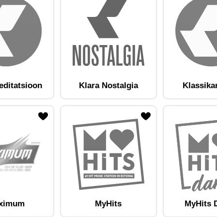
editatsioon
Klara Nostalgia
Klassika
am lemmikute hulka
Lisa raadiojaam lemmikute hulka
ximum
MyHits
MyHits 