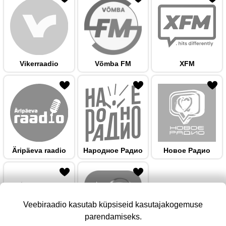
Vikerraadio
Võmba FM
XFM
 hulka
Äripäeva raadio
Народноe Радио
Новое Радио
Veebiraadio kasutab küpsiseid kasutajakogemuse
parendamiseks.