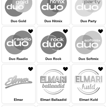
Duo Gold
Duo Hitmix
Duo Party
 hulka
Duo Raadio
Duo Rock
Duo Softmix
 hulka
Elmar
Elmari Ballaadid
Elmari Kuld