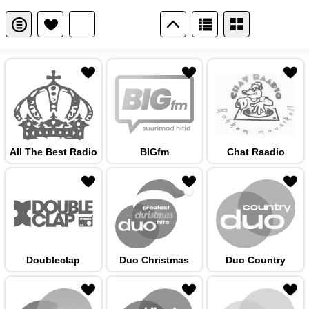
 hulka
All The Best Radio
BIGfm
Chat Raadio
 hulka
Doubleclap
Duo Christmas
Duo Country
 hulka