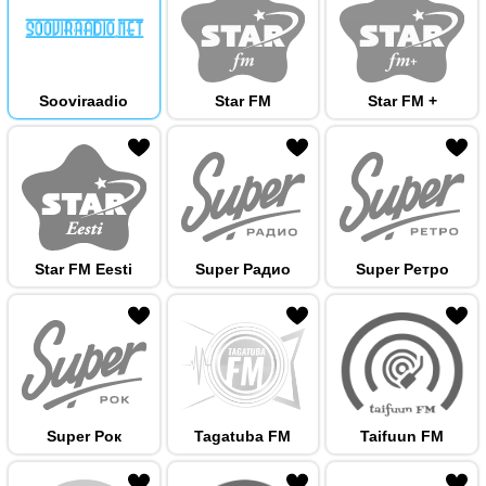
Sooviraadio
Star FM
Star FM +
 hulka
Star FM Eesti
Super Радио
Super Ретро
 hulka
Super Рок
Tagatuba FM
Taifuun FM
 hulka