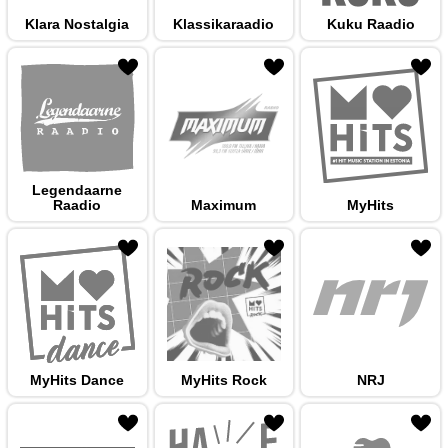
Klara Nostalgia
Klassikaraadio
Kuku Raadio
 hulka
Legendaarne
Raadio
Maximum
MyHits
 hulka
MyHits Dance
MyHits Rock
NRJ
 hulka