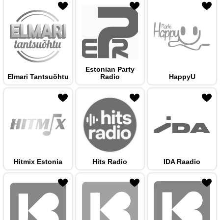
 hulka
Estonian Party
Elmari Tantsuõhtu
Radio
HappyU
 hulka
Hitmix Estonia
Hits Radio
IDA Raadio
 hulka