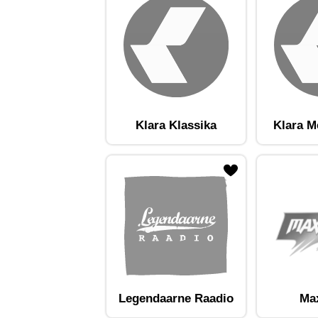
Klara Klassika
Klara M
ojaam lemmikute hulka
Lisa raadiojaam lemmikute hulka
Lisa raadioja
Legendaarne Raadio
Ma