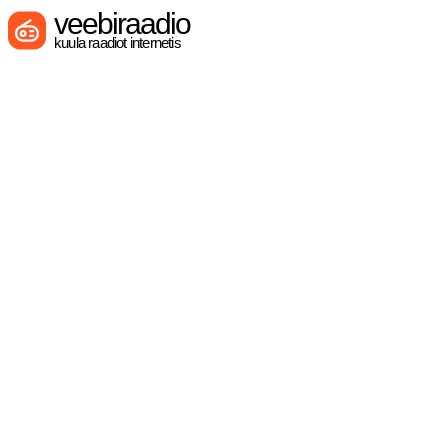
veebiraadio
kuula raadiot internetis