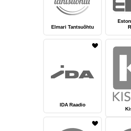
Eston
Elmari Tantsuõhtu
R
ojaam lemmikute hulka
Lisa raadiojaam lemmikute hulka
Lisa raadioja
IDA Raadio
Ki
ojaam lemmikute hulka
Lisa raadiojaam lemmikute hulka
Lisa raadioja