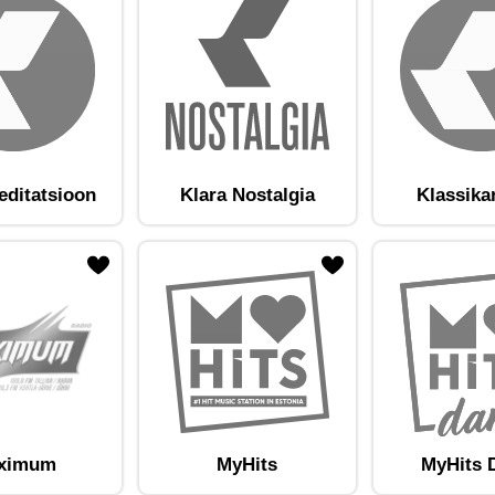
editatsioon
Klara Nostalgia
Klassika
am lemmikute hulka
Lisa raadiojaam lemmikute hulka
ximum
MyHits
MyHits 