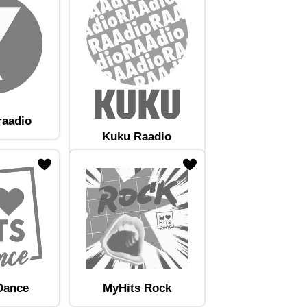
raadio
Kuku Raadio
Dance
MyHits Rock