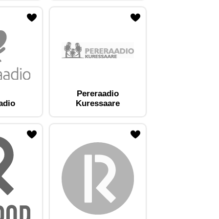
Pereraadio
adio
Kuressaare