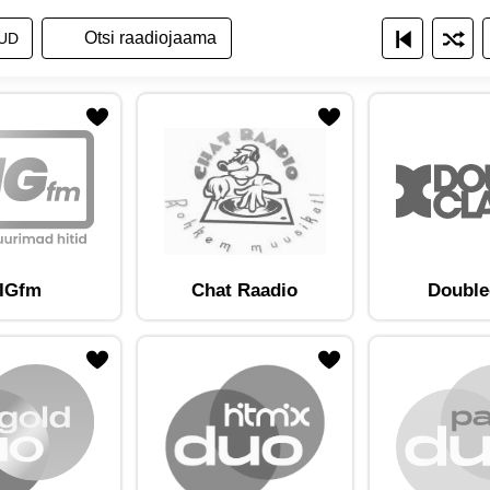
a raadiojaamade nimekirja
ita raadiojaamu nimekirjana
Näita raadiojaamu ruudustikuna
UD
am lemmikute hulka
Lisa raadiojaam lemmikute hulka
IGfm
Chat Raadio
Double
am lemmikute hulka
Lisa raadiojaam lemmikute hulka