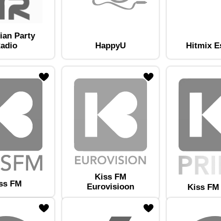
ian Party
adio
HappyU
Hitmix E
am lemmikute hulka
Lisa raadiojaam lemmikute hulka
Kiss FM
ss FM
Eurovisioon
Kiss FM
am lemmikute hulka
Lisa raadiojaam lemmikute hulka