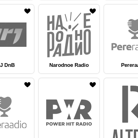
am lemmikute hulka
Lisa raadiojaam lemmikute hulka
J DnB
Narodnoe Radio
Perera
am lemmikute hulka
Lisa raadiojaam lemmikute hulka