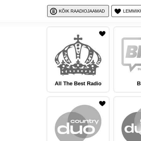
Näita / peid
Nä
KÕIK RAADIOJAAMAD
LEMMIK
ojaam lemmikute hulka
Lisa raadiojaam lemmikute hulka
Lisa raadioja
All The Best Radio
B
ojaam lemmikute hulka
Lisa raadiojaam lemmikute hulka
Lisa raadioja