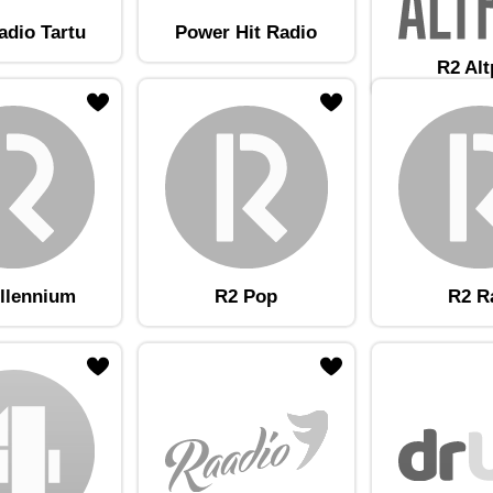
adio Tartu
Power Hit Radio
R2 Al
am lemmikute hulka
Lisa raadiojaam lemmikute hulka
llennium
R2 Pop
R2 R
am lemmikute hulka
Lisa raadiojaam lemmikute hulka