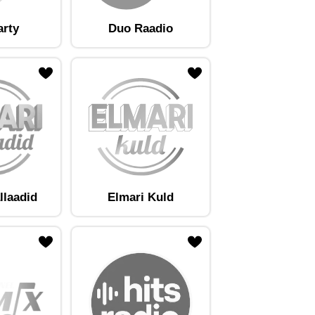
arty
Duo Raadio
llaadid
Elmari Kuld