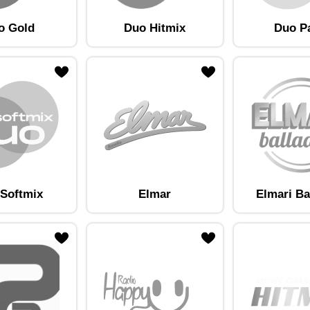
o Gold
Duo Hitmix
Duo P
am lemmikute hulka
Lisa raadiojaam lemmikute hulka
Softmix
Elmar
Elmari Ba
am lemmikute hulka
Lisa raadiojaam lemmikute hulka