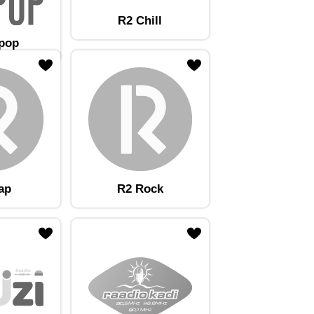
R2 Chill
tpop
ap
R2 Rock