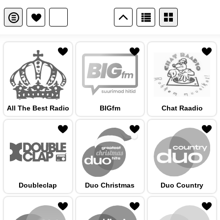
 hulka
All The Best Radio
BIGfm
Chat Raadio
 hulka
Doubleclap
Duo Christmas
Duo Country
 hulka