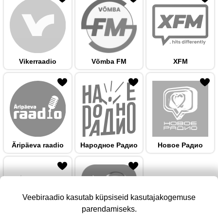
Vikerraadio
Võmba FM
XFM
 hulka
Äripäeva raadio
Народноe Радио
Новое Радио
Veebiraadio kasutab küpsiseid kasutajakogemuse
parendamiseks.