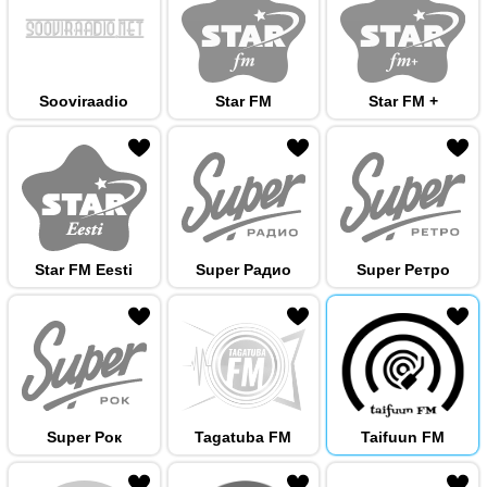
Sooviraadio
Star FM
Star FM +
 hulka
Star FM Eesti
Super Радио
Super Ретро
 hulka
Super Рок
Tagatuba FM
Taifuun FM
 hulka