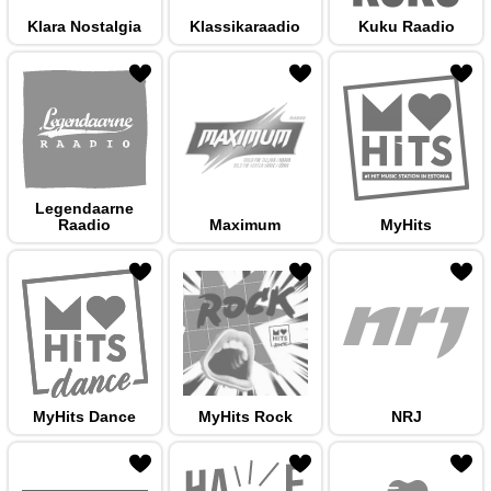
Klara Nostalgia
Klassikaraadio
Kuku Raadio
 hulka
Legendaarne
Raadio
Maximum
MyHits
 hulka
MyHits Dance
MyHits Rock
NRJ
 hulka