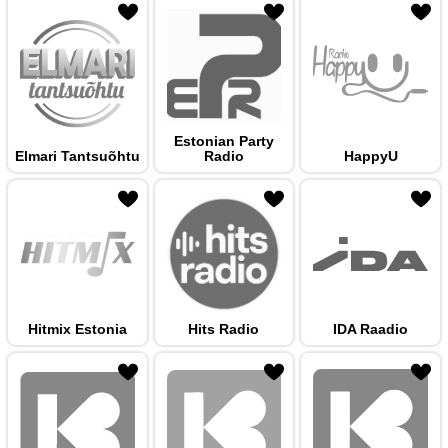
 hulka
Estonian Party
Elmari Tantsuõhtu
Radio
HappyU
 hulka
Hitmix Estonia
Hits Radio
IDA Raadio
 hulka