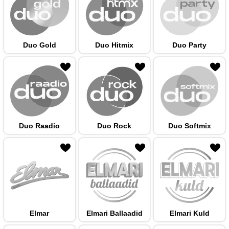
Duo Gold
Duo Hitmix
Duo Party
 hulka
Duo Raadio
Duo Rock
Duo Softmix
 hulka
Elmar
Elmari Ballaadid
Elmari Kuld