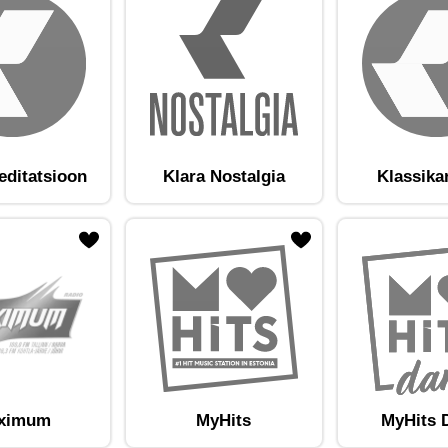
editatsioon
Klara Nostalgia
Klassika
am lemmikute hulka
Lisa raadiojaam lemmikute hulka
ximum
MyHits
MyHits 