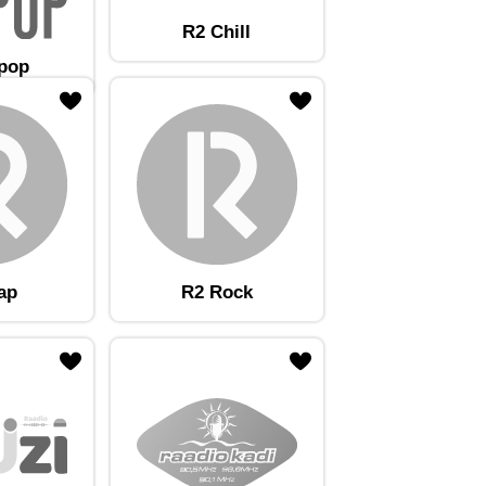
R2 Chill
tpop
ap
R2 Rock