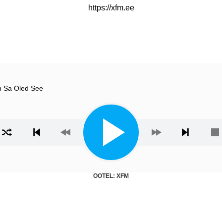
https://xfm.ee
ah Sa Oled See
ista
OOTEL: XFM