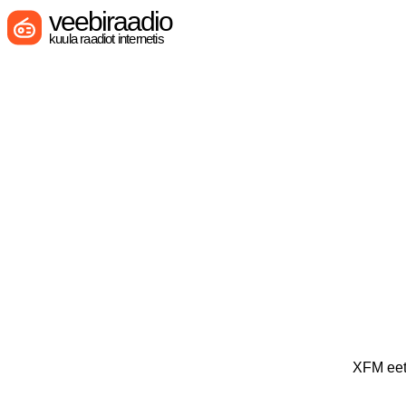
veebiraadio
kuula raadiot internetis
XFM eetr