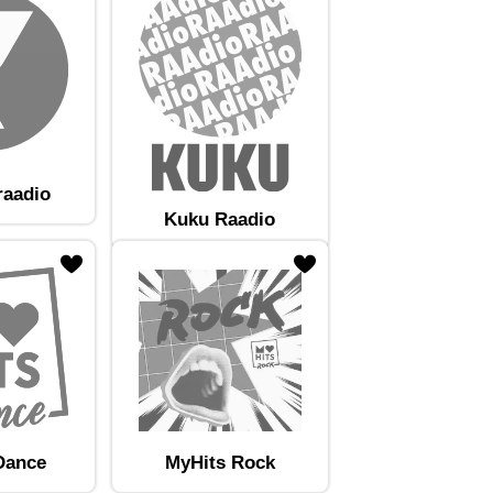
raadio
Kuku Raadio
Dance
MyHits Rock