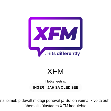
XFM
Hetkel eetris:
INGER - JAH SA OLED SEE
is toimub pidevalt midagi põnevat ja Sul on võimalik võita auh
lähemalt külastades XFM kodulehte.