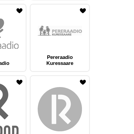
Pereraadio
adio
Kuressaare