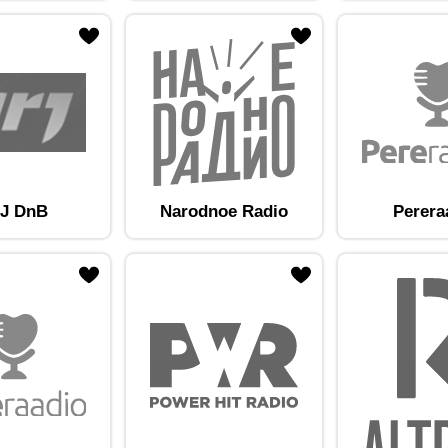
am lemmikute hulka
Lisa raadiojaam lemmikute hulka
J DnB
Narodnoe Radio
Perera
am lemmikute hulka
Lisa raadiojaam lemmikute hulka