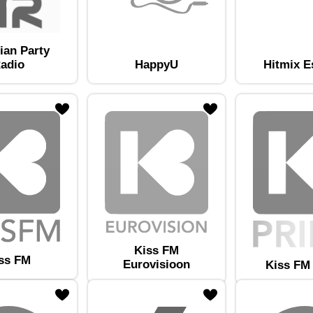
ian Party
adio
HappyU
Hitmix E
am lemmikute hulka
Lisa raadiojaam lemmikute hulka
Kiss FM
ss FM
Eurovisioon
Kiss FM
am lemmikute hulka
Lisa raadiojaam lemmikute hulka