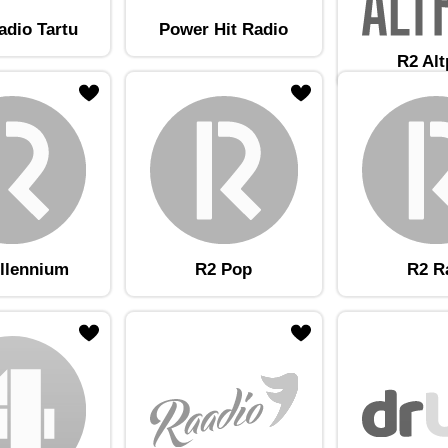
adio Tartu
Power Hit Radio
R2 Al
am lemmikute hulka
Lisa raadiojaam lemmikute hulka
llennium
R2 Pop
R2 R
am lemmikute hulka
Lisa raadiojaam lemmikute hulka