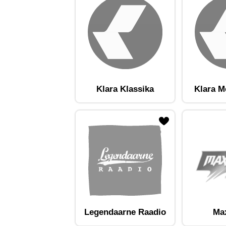
Klara Klassika
Klara M
ojaam lemmikute hulka
Lisa raadiojaam lemmikute hulka
Lisa raadioja
Legendaarne Raadio
Ma