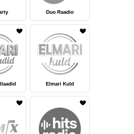
arty
Duo Raadio
llaadid
Elmari Kuld