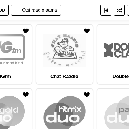
a raadiojaamade nimekirja
ita raadiojaamu nimekirjana
Näita raadiojaamu ruudustikuna
UD
am lemmikute hulka
Lisa raadiojaam lemmikute hulka
IGfm
Chat Raadio
Double
am lemmikute hulka
Lisa raadiojaam lemmikute hulka