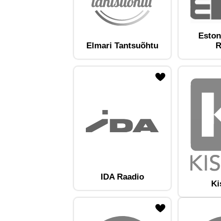
Eston
Elmari Tantsuõhtu
R
ojaam lemmikute hulka
Lisa raadiojaam lemmikute hulka
Lisa raadioja
IDA Raadio
Ki
ojaam lemmikute hulka
Lisa raadiojaam lemmikute hulka
Lisa raadioja