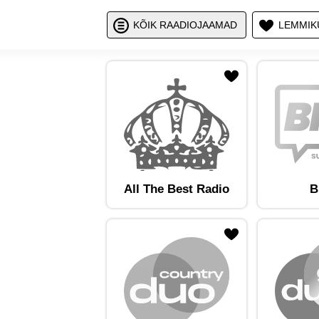
Näita / peid
Nä
KÕIK RAADIOJAAMAD
LEMMIK
ojaam lemmikute hulka
Lisa raadiojaam lemmikute hulka
Lisa raadioja
All The Best Radio
B
ojaam lemmikute hulka
Lisa raadiojaam lemmikute hulka
Lisa raadioja