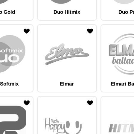
o Gold
Duo Hitmix
Duo P
am lemmikute hulka
Lisa raadiojaam lemmikute hulka
Softmix
Elmar
Elmari Ba
am lemmikute hulka
Lisa raadiojaam lemmikute hulka